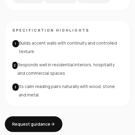
SPECIFICATION HIGHLIGHTS
Builds accent walls with continuity and controlled
1
texture.
Responds well in residential interiors, hospitality
2
and commercial spaces.
Its calm reading pairs naturally with wood, stone
3
and metal.
Request guidance