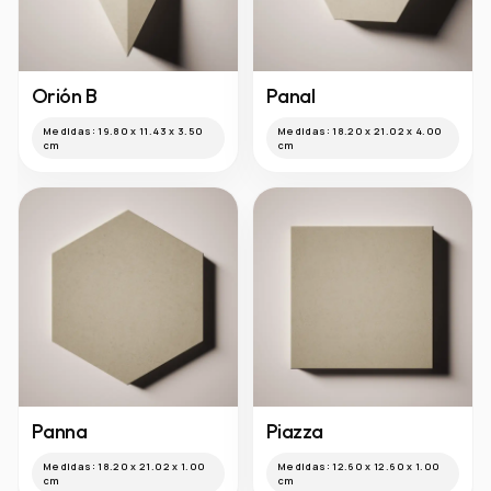
Orión B
Panal
Medidas:
19.80 x 11.43 x 3.50
Medidas:
18.20 x 21.02 x 4.00
cm
cm
Panna
Piazza
Medidas:
18.20 x 21.02 x 1.00
Medidas:
12.60 x 12.60 x 1.00
cm
cm