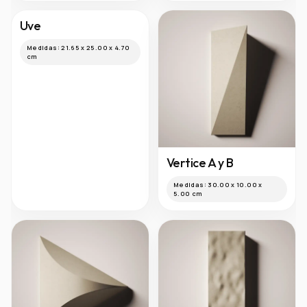
Teide
Tessen A
Medidas:
50.50 x 5.20 x 4.30
Medidas:
14.70 x 23.00 x 3.70
cm
cm
Uve
Medidas:
21.65 x 25.00 x 4.70
cm
Vertice A y B