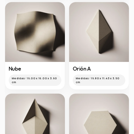
Nube
Orión A
Medidas:
16.00 x 16.00 x 3.60
Medidas:
19.80 x 11.43 x 3.50
cm
cm