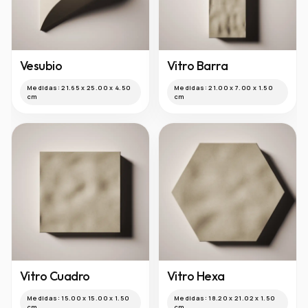
Medidas:
30.00 x 10.00 x
5.00 cm
Vesubio
Vitro Barra
Medidas:
21.65 x 25.00 x 4.50
Medidas:
21.00 x 7.00 x 1.50
cm
cm