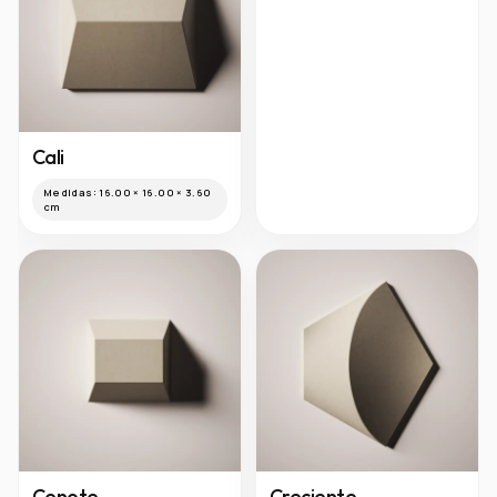
Cali
Medidas:
16.00 × 16.00 × 3.60
cm
Cenote
Creciente