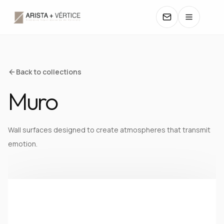
COLLECTIONS
Back to collections
Muro
CATALOGS
TEXTURES
Wall surfaces designed to create atmospheres that transmit
emotion.
COLORS
MANUALS
CONTACT